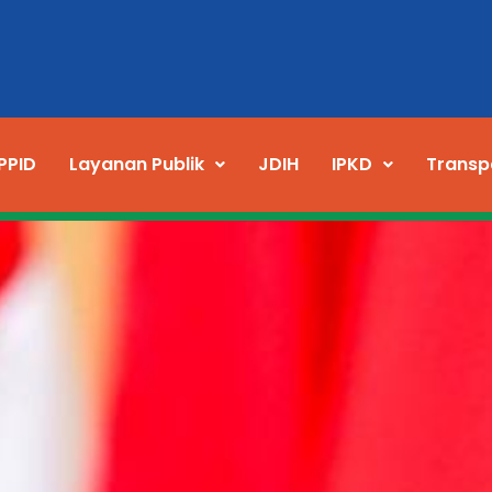
PPID
Layanan Publik
JDIH
IPKD
Transp