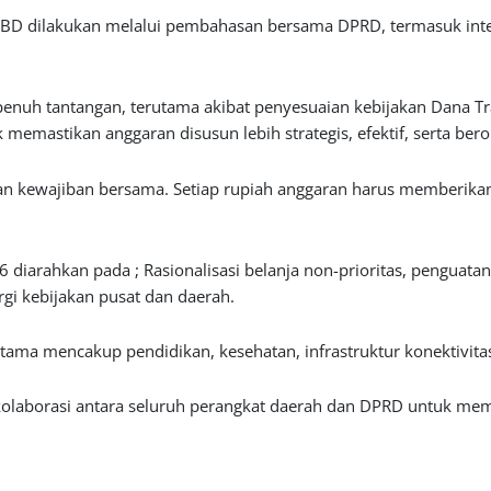
D dilakukan melalui pembahasan bersama DPRD, termasuk integ
 penuh tantangan, terutama akibat penyesuaian kebijakan Dana Tr
mastikan anggaran disusun lebih strategis, efektif, serta berori
nkan kewajiban bersama. Setiap rupiah anggaran harus memberika
6 diarahkan pada ; Rasionalisasi belanja non-prioritas, penguata
gi kebijakan pusat dan daerah.
utama mencakup pendidikan, kesehatan, infrastruktur konektivita
aborasi antara seluruh perangkat daerah dan DPRD untuk memas
rdampak langsung bagi masyarakat.
ma, APBD Tahun Anggaran 2026 kami harapkan menjadi instrumen