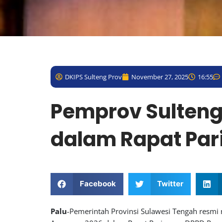
DKIPS Sulteng Prov
November 27, 2025
16:55
Pemprov Sulten
dalam Rapat Par
Facebook
Twitter
Palu
-Pemerintah Provinsi Sulawesi Tengah resm