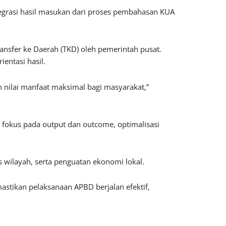
rasi hasil masukan dari proses pembahasan KUA
ansfer ke Daerah (TKD) oleh pemerintah pusat.
entasi hasil.
n nilai manfaat maksimal bagi masyarakat,”
n fokus pada output dan outcome, optimalisasi
s wilayah, serta penguatan ekonomi lokal.
tikan pelaksanaan APBD berjalan efektif,
 fiskal yang kuat dalam mempercepat