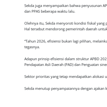
Sekda juga menyampaikan bahwa penyusunan APB
dan PPAS beberapa waktu lalu.
Olehnya itu, Sekda menyoroti kondisi fiskal yang
Hal tersebut mendorong pemerintah daerah untuk me
“Tahun 2026, efisiensi bukan lagi pilihan, melai
tegasnya.
Adapun prinsip efisiensi dalam struktur APBD 202
Pendapatan Asli Daerah (PAD) dan Penguatan siner
Sektor prioritas yang tetap mendapatkan alokasi 
Sekda menutup penyampaiannya dengan ajakan kol
transparan, dan berorientasi pada hasil yang be
“Dengan semangat transparansi dan kerja bersa