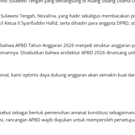
nsi Sulawesi Tengah yang berlangsung di Ruang Sidang Utama D
si Sulawesi Tengah, Novalina, yang hadir sekaligus membacakan p
l Ketua II Syarifuddin Hafid, serta dihadiri para anggota DPRD, s
 bahwa APBD Tahun Anggaran 2026 menjadi struktur anggaran p
nannya. Disebutkan bahwa arsitektur APBD 2026 dirancang unt
nal, kami optimis daya dukung anggaran akan semakin kuat dan
isebut sebagai bentuk pemenuhan amanat konstitusi sebagaim
asi, rancangan APBD wajib diajukan untuk memperoleh persetuj