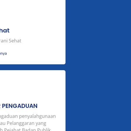
hat
rani Sehat
pnya
R PENGADUAN
engaduan penyalahgunaan
au Pelanggaran yang
eh Pejabat Badan Publik