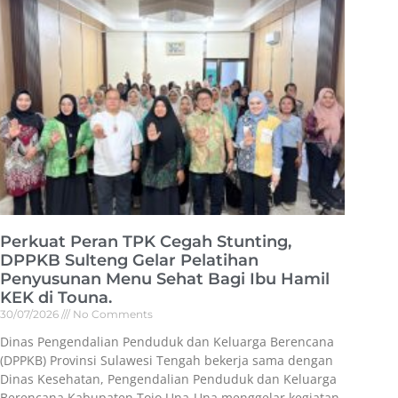
Perkuat Peran TPK Cegah Stunting,
DPPKB Sulteng Gelar Pelatihan
Penyusunan Menu Sehat Bagi Ibu Hamil
KEK di Touna.
30/07/2026
No Comments
Dinas Pengendalian Penduduk dan Keluarga Berencana
(DPPKB) Provinsi Sulawesi Tengah bekerja sama dengan
Dinas Kesehatan, Pengendalian Penduduk dan Keluarga
Berencana Kabupaten Tojo Una-Una menggelar kegiatan