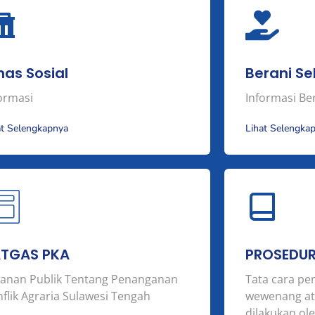
nas Sosial
Berani Se
ormasi
Informasi Be
at Selengkapnya
Lihat Selengka
ATGAS PKA
PROSEDU
yanan Publik Tentang Penanganan
Tata cara p
flik Agraria Sulawesi Tengah
wewenang at
dilakukan ol