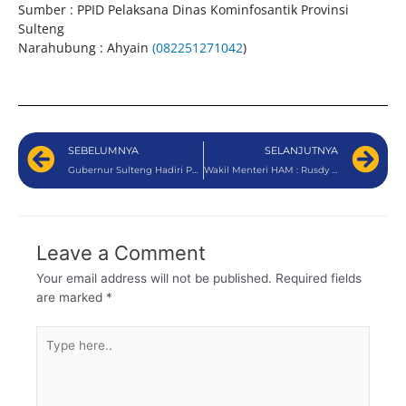
Sumber : PPID Pelaksana Dinas Kominfosantik Provinsi
Sulteng
Narahubung : Ahyain
(082251271042
)
SEBELUMNYA
SELANJUTNYA
Gubernur Sulteng Hadiri Penyerahan DIPA dan TKD
Wakil Menteri HAM : Rusdy Mastura The Champion Of Human Rights
Leave a Comment
Your email address will not be published.
Required fields
are marked
*