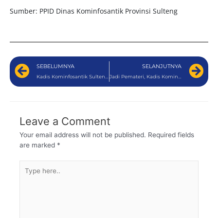
Sumber: PPID Dinas Kominfosantik Provinsi Sulteng
SEBELUMNYA
SELANJUTNYA
Kadis Kominfosantik Sulteng Pimpin Apel Perdana, Tekankan Disiplin dan Inovasi Pelayanan
Jadi Pemateri, Kadis Kominfosantik Sulteng Dorong Generasi Muda Pahami Transformasi Pemerintahan Digital
Leave a Comment
Your email address will not be published.
Required fields
are marked
*