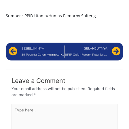
Sumber : PPID Utama/Humas Pemprov Sulteng
SEBELUMNYA
SELANJUTNYA
39 Peserta Calon Anggota KI Sulteng Lolos Uji Kompetensi CAT, Ketua Pansel Novalina : Terima Kasih Atas Komitmenya
BPIP Gelar Forum Peta Jalan Pembinaan Ideologi Pancasila di Makassar, I Wayan Yudana Jadi Narasumber
Leave a Comment
Your email address will not be published.
Required fields
are marked
*