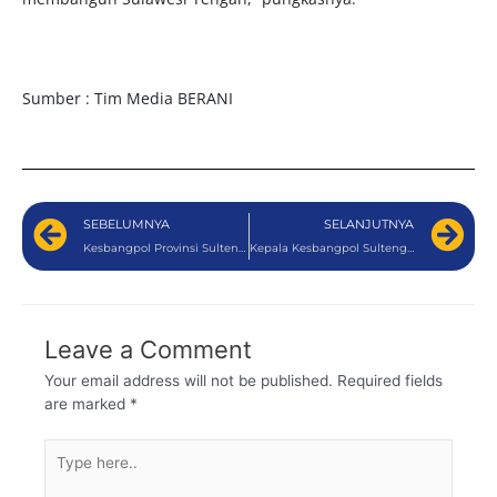
Sumber : Tim Media BERANI
SEBELUMNYA
SELANJUTNYA
Kesbangpol Provinsi Sulteng Aktif Tingkatkan Kualitas Layanan Informasi Publik dan SP4N-LAPOR
Kepala Kesbangpol Sulteng Dampingi Gubernur Anwar Hafid pada Panen Raya di Kecamatan Sibalaya, Kabupaten Sigi
Leave a Comment
Your email address will not be published.
Required fields
are marked
*