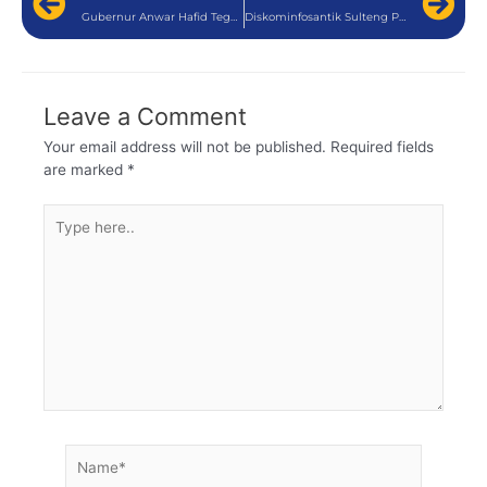
Gubernur Anwar Hafid Tegaskan Kebijakan Pembangunan Daerah Harus Mencerminkan Nilai-Nilai Pancasila
Diskominfosantik Sulteng Perkuat Pengelolaan SP4N-LAPOR dan PPID Melalui Pendampingan Perangkat Daerah
Leave a Comment
Your email address will not be published.
Required fields
are marked
*